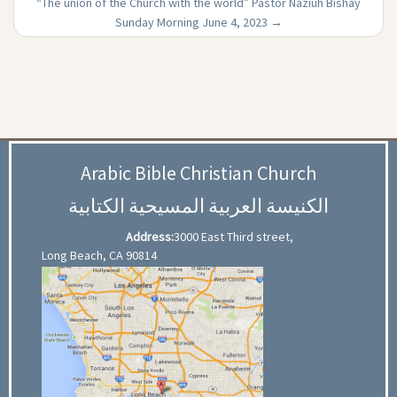
“The union of the Church with the world” Pastor Naziuh Bishay
Sunday Morning June 4, 2023
→
Arabic Bible Christian Church
الكنيسة العربية المسيحية الكتابية
Address:
3000 East Third street,
Long Beach, CA 90814