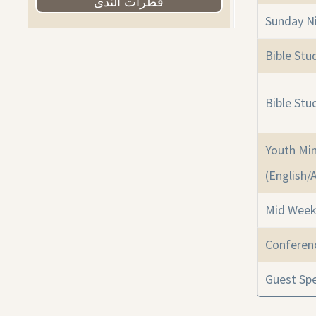
قطرات الندى
Sunday Ni
Bible Stu
Bible Stu
Youth Min
(English/
Mid Week
Conferen
Guest Sp