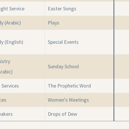
ght Service
Easter Songs
dy (Arabic)
Plays
dy (English)
Special Events
istry
Sunday School
Arabic)
 Services
The Prophetic Word
ces
Women's Meetings
eakers
Drops of Dew