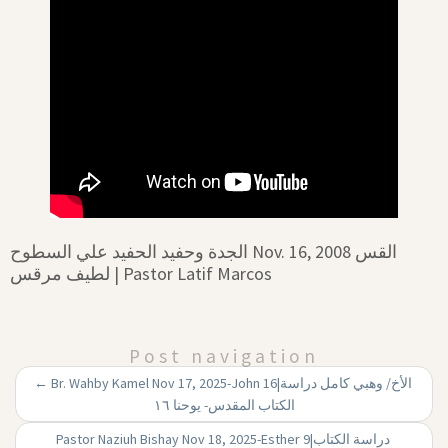
الجدة وحفيد الحفيد علي السطوح Nov. 16, 2008 القس
لطيف مرقس | Pastor Latif Marcos
Post navigation
←
Br. Wahby Kamel Nov 17, 2025-John 16|‏ الأخ/ وهبي كامل دراسة
الكتاب المقدس- يوحنا ۱٦
Pastor Naziuh Bishay Nov 18, 2025-Esther 9|‏ دراسة الكتاب