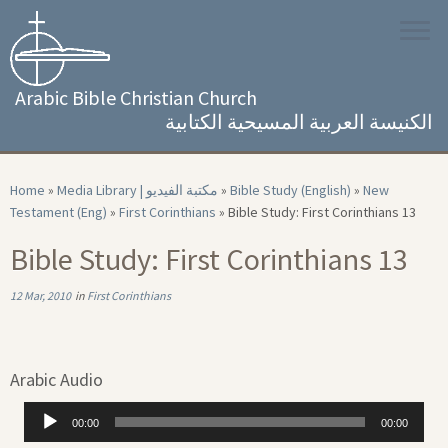
Skip
to
content
Arabic Bible Christian Church
الكنيسة العربية المسيحية الكتابية
Home
»
Media Library | مكتبة الفيديو
»
Bible Study (English)
»
New
Testament (Eng)
»
First Corinthians
»
Bible Study: First Corinthians 13
Bible Study: First Corinthians 13
12 Mar, 2010
in
First Corinthians
Arabic Audio
Audio
00:00
00:00
Player