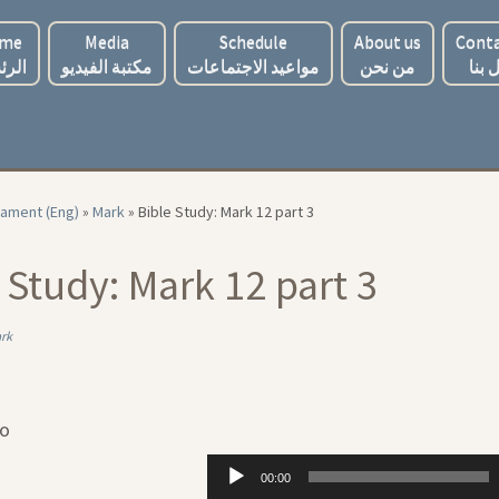
me
Media
Schedule
About us
Conta
 بنا
من نحن
مواعيد الاجتماعات
مكتبة الفيديو
الرئ
ament (Eng)
»
Mark
»
Bible Study: Mark 12 part 3
 Study: Mark 12 part 3
rk
io
Audio
00:00
Player