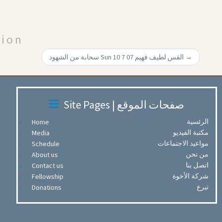
Arrow
keys
to
tion
increase
or
سحابة من الشهود Sun 10 7 07 القس لطيف فهيم
→
decrease
volume.
Site Pages | صفحات الموقع
الرئسية
Home
مكتبة الفيديو
Media
مواعيد الاجتماعات
Schedule
من نحن
About us
اتصل بنا
Contact us
شركة الأخوة
Fellowship
تبرع
Donations