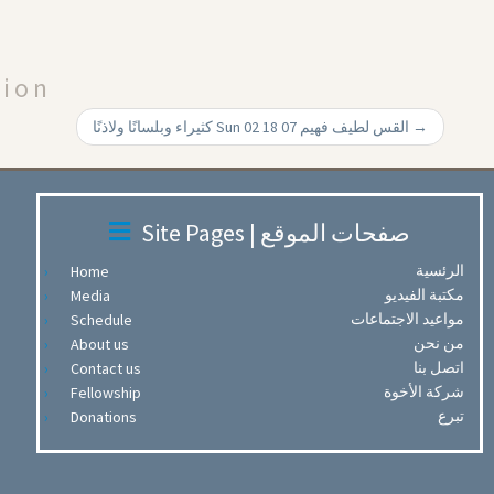
Arrow
keys
to
tion
increase
or
كثيراء وبلسانًا ولاذنًا Sun 02 18 07 القس لطيف فهيم
→
decrease
volume.
Site Pages | صفحات الموقع
الرئسية
Home
مكتبة الفيديو
Media
مواعيد الاجتماعات
Schedule
من نحن
About us
اتصل بنا
Contact us
شركة الأخوة
Fellowship
تبرع
Donations