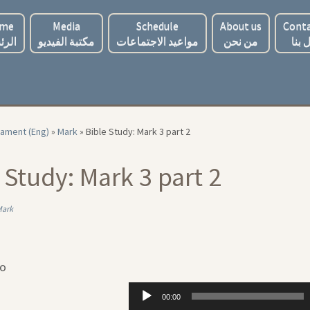
me
Media
Schedule
About us
Conta
 بنا
من نحن
مواعيد الاجتماعات
مكتبة الفيديو
الرئ
ament (Eng)
»
Mark
»
Bible Study: Mark 3 part 2
 Study: Mark 3 part 2
Mark
io
Audio
00:00
Player