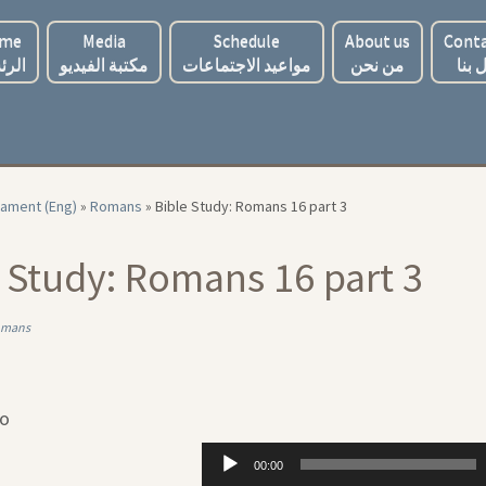
me
Media
Schedule
About us
Conta
 بنا
من نحن
مواعيد الاجتماعات
مكتبة الفيديو
الرئ
ament (Eng)
»
Romans
»
Bible Study: Romans 16 part 3
 Study: Romans 16 part 3
omans
io
Audio
00:00
Player