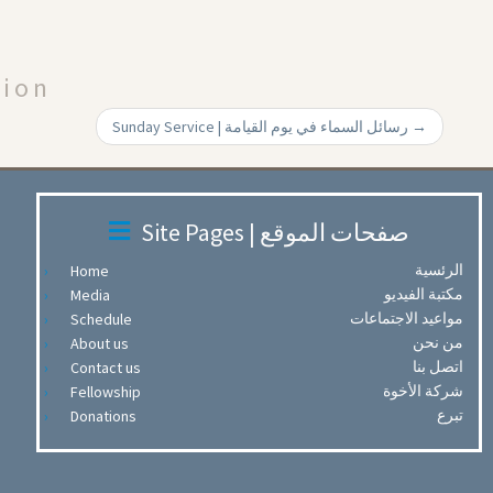
Arrow
keys
to
tion
increase
or
Sunday Service | رسائل السماء في يوم القيامة
→
decrease
volume.
Site Pages | صفحات الموقع
الرئسية
Home
مكتبة الفيديو
Media
مواعيد الاجتماعات
Schedule
من نحن
About us
اتصل بنا
Contact us
شركة الأخوة
Fellowship
تبرع
Donations