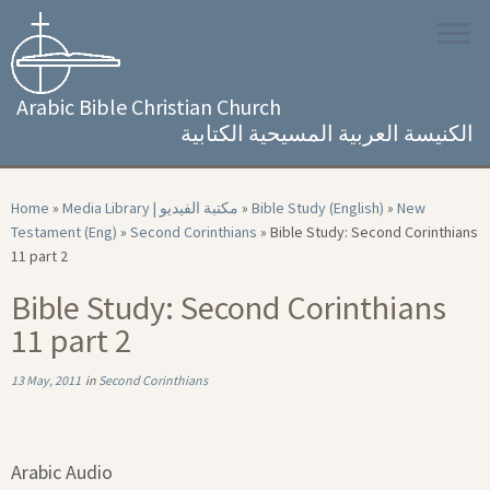
Skip
to
content
Arabic Bible Christian Church
الكنيسة العربية المسيحية الكتابية
Home
»
Media Library | مكتبة الفيديو
»
Bible Study (English)
»
New
Testament (Eng)
»
Second Corinthians
»
Bible Study: Second Corinthians
11 part 2
Bible Study: Second Corinthians
11 part 2
13 May, 2011
in
Second Corinthians
Arabic Audio