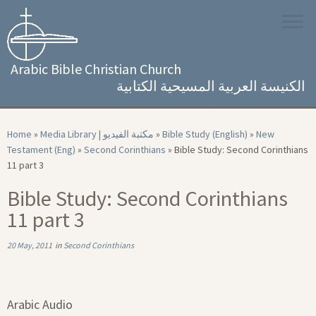
Skip
to
content
Arabic Bible Christian Church
الكنيسة العربية المسيحية الكتابية
Home
»
Media Library | مكتبة الفيديو
»
Bible Study (English)
»
New
Testament (Eng)
»
Second Corinthians
»
Bible Study: Second Corinthians
11 part 3
Bible Study: Second Corinthians
11 part 3
20 May, 2011
in
Second Corinthians
Arabic Audio