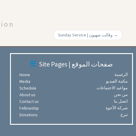
Arrow
keys
to
tion
increase
or
Sunday Service | وقالت صهيون
→
decrease
volume.
Site Pages | صفحات الموقع
الرئسية
Home
مكتبة الفيديو
Media
مواعيد الاجتماعات
Schedule
من نحن
About us
اتصل بنا
Contact us
شركة الأخوة
Fellowship
تبرع
Donations