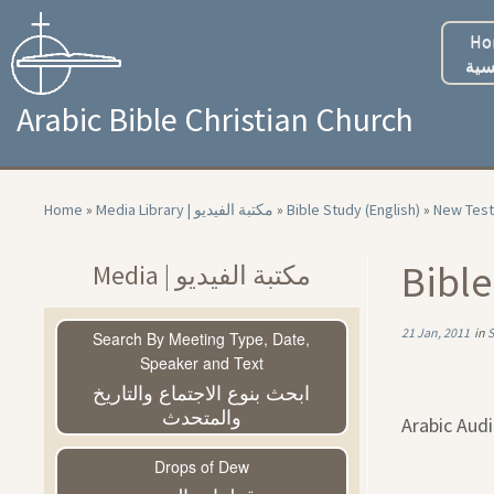
Skip
to
Ho
content
سية
Arabic Bible Christian Church
Home
»
Media Library | مكتبة الفيديو
»
Bible Study (English)
»
New Test
Bible
Media | مكتبة الفيديو
21 Jan, 2011
in
S
Search By Meeting Type, Date,
Speaker and Text
ابحث بنوع الاجتماع والتاريخ
والمتحدث
Arabic Aud
Drops of Dew