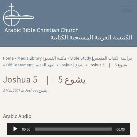
Skip
to
content
Arabic Bible Christian Church
الكنيسة العربية المسيحية الكتابية
Home
»
Media Library | مكتبة الفيديو
»
Bible Study |‏ دراسة الكتاب المقدس
»
Old Testament | العهد القديم
»
Joshua | يشوع
»
Joshua 5 | 5 يشوع
Joshua 5 | 5 يشوع
9 Mar, 2007
in
Joshua | يشوع
Arabic Audio
Audio
00:00
00:00
Player