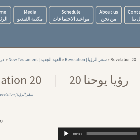
me
Media
Schedule
About us
Conta
 بنا
من نحن
مواعيد الاجتماعات
مكتبة الفيديو
الرئ
‏ درا
»
New Testament | العهد الجديد
»
Revelation | سفر الرؤيا
»
Revelation 20 | 20 رؤيا يوحنا
Revelation | سفر الرؤيا
io
Audio
00:00
Player