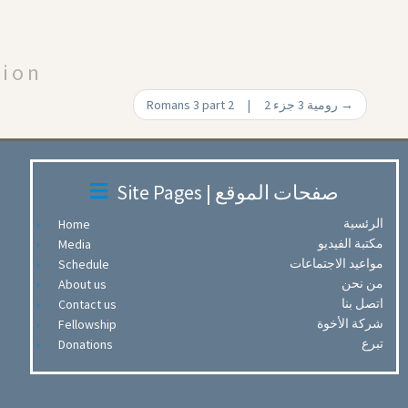
Arrow
keys
to
tion
increase
or
Romans 3 part 2 | رومية 3 جزء 2
→
decrease
volume.
Site Pages | صفحات الموقع
الرئسية
Home
مكتبة الفيديو
Media
مواعيد الاجتماعات
Schedule
من نحن
About us
اتصل بنا
Contact us
شركة الأخوة
Fellowship
تبرع
Donations