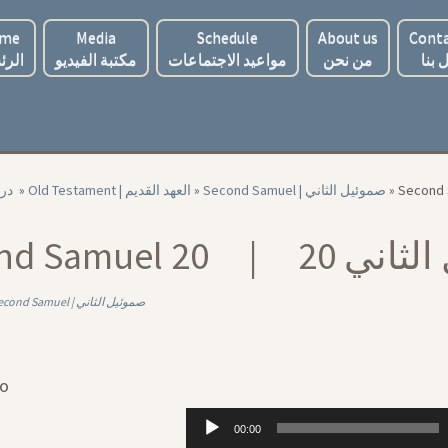
me
Media
Schedule
About us
Conta
 بنا
من نحن
مواعيد الاجتماعات
مكتبة الفيديو
الرئ
‏ درا
»
Old Testament | العهد القديم
»
Second Samuel | صموئيل الثاني
»
Second Samuel 20
Second Samuel | صموئيل الثاني
io
Audio
00:00
Player