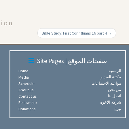
Arrow
keys
to
tion
increase
or
Bible Study: First Corinthians 16 part 4
→
decrease
volume.
Site Pages | صفحات الموقع
الرئسية
Home
مكتبة الفيديو
Media
مواعيد الاجتماعات
Schedule
من نحن
About us
اتصل بنا
Contact us
شركة الأخوة
Fellowship
تبرع
Donations