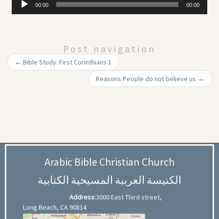
00:00
00:00
Player
Post navigation
←
Bible Study: First Corinthians 1
Reasons People do not believe us
→
Arabic Bible Christian Church
الكنيسة العربية المسيحية الكتابية
Address:
3000 East Third street,
Long Beach, CA 90814