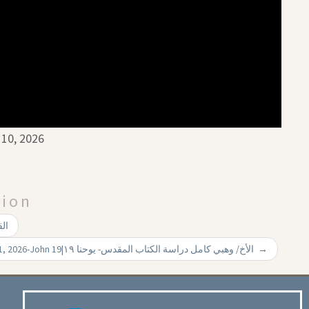
 10, 2026
tion
القس نزيه ب
Br. Wahby Kamel May 11, 2026-John 19|‏ الأخ/ وهبي كامل دراسة الكتاب المقدس- يوحنا ۱۹
→