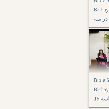
Bible 
Acts 17
Bishay 
سة
Bible 
Acts 15
Bishay