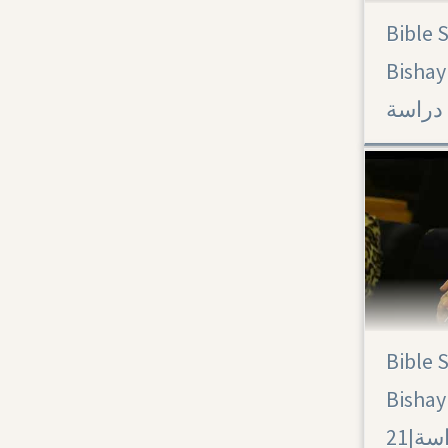
Bible 
Acts 23
Bishay 
سة
Bible 
Acts 21
Bishay