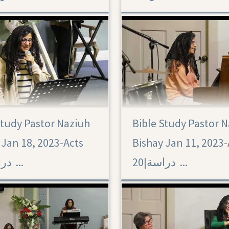
Study Pastor Naziuh
Bible Study Pastor 
Acts 20
 Jan 18, 2023-Acts
Bishay Jan 11, 2023-
20|‏ دراسة ...
20|‏ دراسة ...