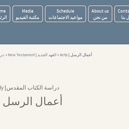
me
Media
Schedule
About us
Conta
 بنا
من نحن
مواعيد الاجتماعات
مكتبة الفيديو
الرئ
‏ درا
»
New Testament | العهد الجديد
»
Acts | أعمال الرسل
Bible Study |‏ دراسة الكتاب المقدس
Acts | أعمال الرسل