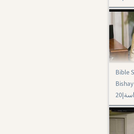
Bible 
Acts 20
Bishay