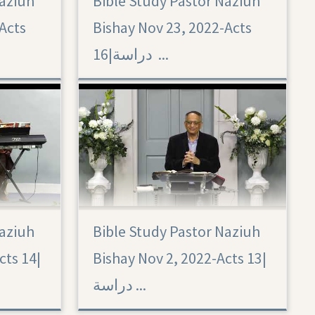
Naziuh
Bible Study Pastor Naziuh
Acts 16
Acts
Bishay Nov 23, 2022-Acts
16|‏ دراسة ...
Naziuh
Bible Study Pastor Naziuh
Acts 13
Bishay Nov 2, 2022-Acts 13|‏
ts 14|‏
دراسة ...