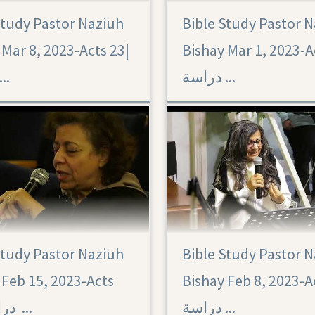
Study Pastor Naziuh
Bible Study Pastor 
Acts 22
Bishay Mar 1, 2023-Ac
Mar 8, 2023-Acts 23|‏
دراسة ...
درا ...
Study Pastor Naziuh
Bible Study Pastor 
Acts 21
 Feb 15, 2023-Acts
Bishay Feb 8, 2023-Ac
دراسة ...
21|‏ دراسة ...