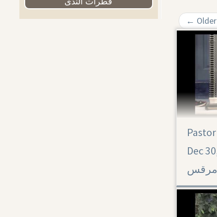
قطرات الندى
←
Older
Pastor
Dec 30,2018
رقس