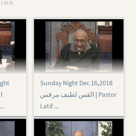
tion
ight
Sunday Night Dec 16,2018
القس لطيف مرقس | Pastor
...
Latif ...